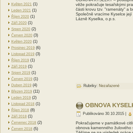
(1)
Květen 2021
věže pokračuje tesařskými pra
části krovu tzv. "ramenáty" a
(1)
Leden 2021
Společně vracíme Kyselce její
(1)
Říjen 2020
Lázně Kyselka, o.p.s.
(1)
Září 2020
(2)
Srpen 2020
(3)
Červen 2020
(1)
Květen 2020
(6)
Prosinec 2019
(3)
Listopad 2019
(1)
Říjen 2019
(1)
Září 2019
(1)
Srpen 2019
(1)
Červen 2019
(4)
Duben 2019
Rubriky:
Nezařazené
(11)
Březen 2019
(2)
Leden 2019
(1)
Listopad 2018
OBNOVA KYSELKY
(8)
Říjen 2018
Publikováno
30.10.2015
|
(1)
Září 2018
(2)
Červenec 2018
Pokračujeme v památkové citl
obnova kamenného žulového so
(5)
Červen 2018
Těšíme se na výsledek práce 