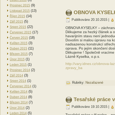
Leden 2016
(9)
Prosinec 2015
(13)
Listopad 2015
OBNOVA KYSELKY
(14)
Říjen 2015
Publikováno
20.10.2015
|
(5)
Září 2015
(22)
Srpen 2015
OBNOVA KYSELKY – záchrana Š
Děkujeme za hezký článek a o
(17)
Červenec 2015
havarijním stavu není jednod
(18)
Červen 2015
Dovolím si malou úpravu na ko
(3)
Květen 2015
nadsazenou konstrukcí střechy
oprava. Po jejím skončení dosta
(11)
Duben 2015
Děkujeme ! Společně vracíme K
(7)
Březen 2015
Lázně Kyselka, o.p.s.
(1)
Únor 2015
http://vary.idnes.cz/obnova-
(1)
Leden 2015
zpravy_ba
(2)
Prosinec 2014
(3)
Září 2014
(1)
Srpen 2014
Rubriky:
Nezařazené
(1)
Červenec 2014
(5)
Květen 2014
(8)
Duben 2014
Tesařské práce v
(7)
Březen 2014
Publikováno
19.10.2015
|
(2)
Únor 2014
(5)
Leden 2014
Tesařské práce v Kyselce – po