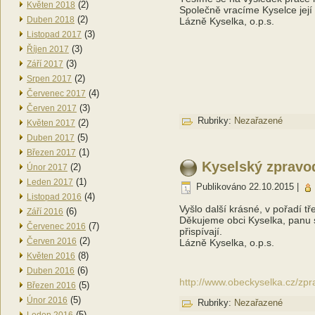
(2)
Květen 2018
Společně vracíme Kyselce její
(2)
Duben 2018
Lázně Kyselka, o.p.s.
(3)
Listopad 2017
(3)
Říjen 2017
(3)
Září 2017
(2)
Srpen 2017
(4)
Červenec 2017
(3)
Červen 2017
Rubriky:
Nezařazené
(2)
Květen 2017
(5)
Duben 2017
(1)
Březen 2017
Kyselský zpravo
(2)
Únor 2017
(1)
Leden 2017
Publikováno
22.10.2015
|
(4)
Listopad 2016
Vyšlo další krásné, v pořadí t
(6)
Září 2016
Děkujeme obci Kyselka, panu s
(7)
Červenec 2016
přispívají.
(2)
Červen 2016
Lázně Kyselka, o.p.s.
(8)
Květen 2016
(6)
Duben 2016
http://www.obeckyselka.cz/zp
(5)
Březen 2016
(5)
Únor 2016
Rubriky:
Nezařazené
(5)