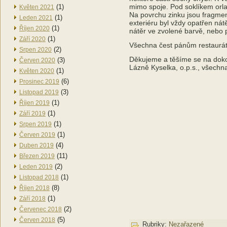
mimo spoje. Pod soklíkem orla
(1)
Květen 2021
Na povrchu zinku jsou fragmen
(1)
Leden 2021
exteriéru byl vždy opatřen ná
(1)
Říjen 2020
nátěr ve zvolené barvě, nebo p
(1)
Září 2020
Všechna čest pánům restaurá
(2)
Srpen 2020
Děkujeme a těšíme se na dokon
(3)
Červen 2020
Lázně Kyselka, o.p.s., všechn
(1)
Květen 2020
(6)
Prosinec 2019
(3)
Listopad 2019
(1)
Říjen 2019
(1)
Září 2019
(1)
Srpen 2019
(1)
Červen 2019
(4)
Duben 2019
(11)
Březen 2019
(2)
Leden 2019
(1)
Listopad 2018
(8)
Říjen 2018
(1)
Září 2018
(2)
Červenec 2018
(5)
Červen 2018
Rubriky:
Nezařazené