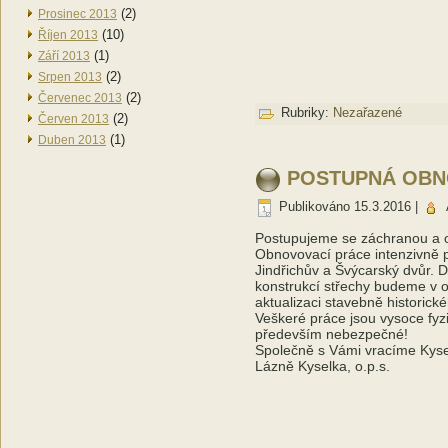
(2)
Prosinec 2013
(10)
Říjen 2013
(1)
Září 2013
(2)
Srpen 2013
(2)
Červenec 2013
Rubriky:
Nezařazené
(2)
Červen 2013
(1)
Duben 2013
POSTUPNÁ OBN
Publikováno
15.3.2016
|
Postupujeme se záchranou a o
Obnovovací práce intenzivně po
Jindřichův a Švýcarský dvůr. 
konstrukcí střechy budeme v o
aktualizaci stavebně historic
Veškeré práce jsou vysoce fyz
především nebezpečné!
Společně s Vámi vracíme Kysel
Lázně Kyselka, o.p.s.