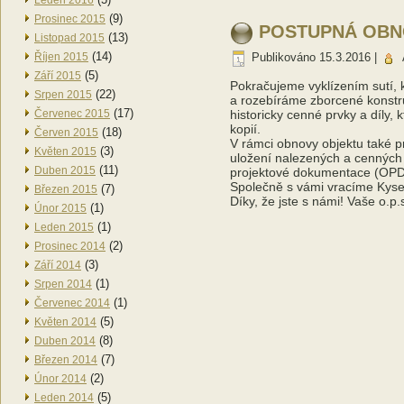
Leden 2016
(9)
Prosinec 2015
POSTUPNÁ OBNO
(13)
Listopad 2015
(14)
Říjen 2015
Publikováno
15.3.2016
|
(5)
Září 2015
Pokračujeme vyklízením sutí,
(22)
Srpen 2015
a rozebíráme zborcené konstru
(17)
Červenec 2015
historicky cenné prvky a díly
kopií.
(18)
Červen 2015
V rámci obnovy objektu také p
(3)
Květen 2015
uložení nalezených a cenných 
(11)
Duben 2015
projektové dokumentace (OPD
Společně s vámi vracíme Kyselc
(7)
Březen 2015
Díky, že jste s námi! Vaše o.p
(1)
Únor 2015
(1)
Leden 2015
(2)
Prosinec 2014
(3)
Září 2014
(1)
Srpen 2014
(1)
Červenec 2014
(5)
Květen 2014
(8)
Duben 2014
(7)
Březen 2014
(2)
Únor 2014
(5)
Leden 2014