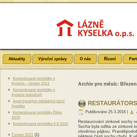
Aktuality
Výroční zprávy
O nás
Řízení
Part
Komentované prohlídky v
Kyselce – červen 2021
Archiv pro měsíc:
Březen
Komentované prohlídky v
Kyselce pokračují!
Areál bývalých městských lázní
RESTAURÁTORS
Kyselka
Publikováno
25.3.2016
|
Komentované prohlídky Říjen
2020
Restaurování zinkové sochy or
Komentovaná prohlídka 5.9.2020
Socha byla odlita ze zinkové 
olověnou pájkou. Pravděpodobn
(1)
Červen 2021
některé části sochy chybí. K vě