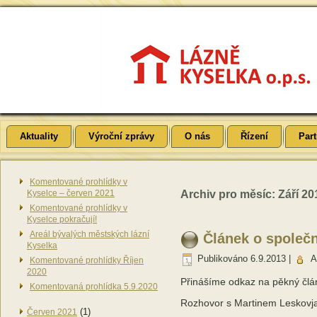
Aktuality
Výroční zprávy
O nás
Řízení
Part
Komentované prohlídky v
Kyselce – červen 2021
Archiv pro měsíc:
Září 20
Komentované prohlídky v
Kyselce pokračují!
Areál bývalých městských lázní
Článek o společ
Kyselka
Publikováno
6.9.2013
|
A
Komentované prohlídky Říjen
2020
Přinášíme odkaz na pěkný člá
Komentovaná prohlídka 5.9.2020
Rozhovor s Martinem Leskovj
(1)
Červen 2021