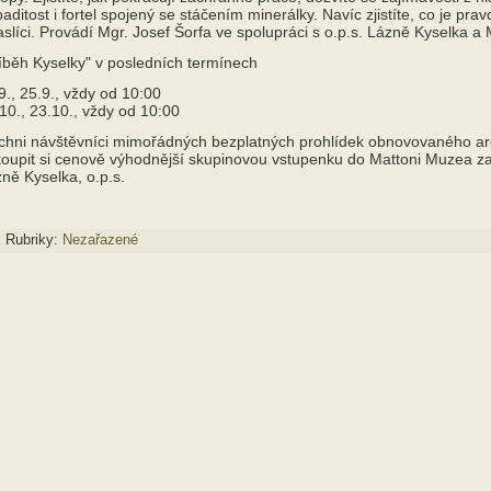
aditost i fortel spojený se stáčením minerálky. Navíc zjistíte, co je pra
aslíci. Provádí Mgr. Josef Šorfa ve spolupráci s o.p.s. Lázně Kyselka 
íběh Kyselky" v posledních termínech
9., 25.9., vždy od 10:00
10., 23.10., vždy od 10:00
chni návštěvníci mimořádných bezplatných prohlídek obnovovaného ar
oupit si cenově výhodnější skupinovou vstupenku do Mattoni Muzea za
ně Kyselka, o.p.s.
Rubriky:
Nezařazené