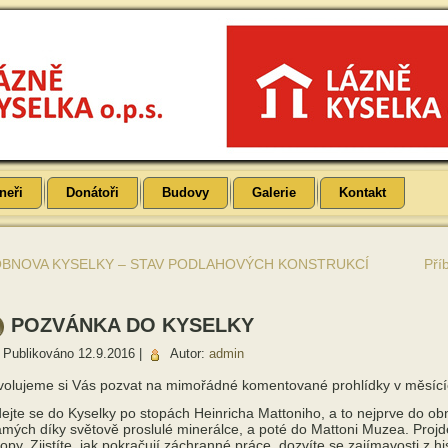
neři
Donátoři
Budovy
Galerie
Kontakt
BNOVA KYSELKY – STAV PODLAHOVÝCH KONSTRUKCÍ
Pří
POZVÁNKA DO KYSELKY
Publikováno
12.9.2016
|
Autor:
admin
olujeme si Vás pozvat na mimořádné komentované prohlídky v měsících
ejte se do Kyselky po stopách Heinricha Mattoniho, a to nejprve do o
mých díky světově proslulé minerálce, a poté do Mattoni Muzea. Projdet
opy. Zjistíte, jak pokračují záchranné práce, dozvíte se zajímavosti z h