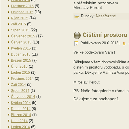
Leden 2016
s přátelským pozdravem
(9)
Prosinec 2015
Miroslav Perout
(13)
Listopad 2015
Rubriky:
Nezařazené
(14)
Říjen 2015
(5)
Září 2015
(22)
Srpen 2015
Čištění prostoru
(17)
Červenec 2015
(18)
Červen 2015
Publikováno
20.6.2013
|
(3)
Květen 2015
Veliké poděkování Vám !
(11)
Duben 2015
(7)
Březen 2015
Děkujeme všem dobrovolníkům a 
(1)
Únor 2015
čištěním prostoru vodopádu, s č
(1)
parku. Děkujeme Vám za Vaši po
Leden 2015
(2)
Prosinec 2014
Miroslav Perout
(3)
Září 2014
(1)
PS: Naše fotogalerie v rámci 
Srpen 2014
(1)
Červenec 2014
Děkujeme za pochopení.
(5)
Květen 2014
(8)
Duben 2014
(7)
Březen 2014
(2)
Únor 2014
(5)
Leden 2014