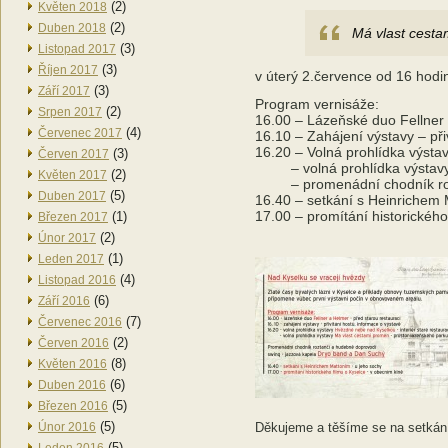
(2)
Květen 2018
(2)
Duben 2018
Má vlast cest
(3)
Listopad 2017
(3)
Říjen 2017
v úterý 2.července od 16 hodi
(3)
Září 2017
Program vernisáže:
(2)
Srpen 2017
16.00 – Lázeňské duo Fellner 
(4)
Červenec 2017
16.10 – Zahájení výstavy – při
16.20 – Volná prohlídka výsta
(3)
Červen 2017
– volná prohlídka výstavy M
(2)
Květen 2017
– promenádní chodník rozta
(5)
Duben 2017
16.40 – setkání s Heinrichem 
17.00 – promítání historického
(1)
Březen 2017
(2)
Únor 2017
(1)
Leden 2017
(4)
Listopad 2016
(6)
Září 2016
(7)
Červenec 2016
(2)
Červen 2016
(8)
Květen 2016
(6)
Duben 2016
(5)
Březen 2016
(5)
Únor 2016
Děkujeme a těšíme se na setkán
(5)