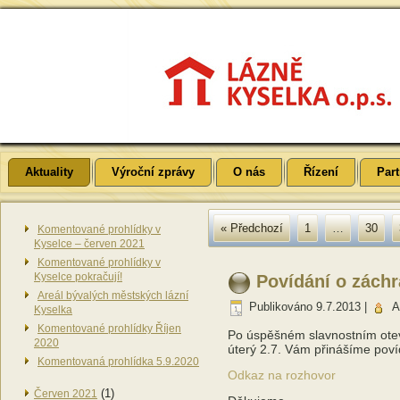
Aktuality
Výroční zprávy
O nás
Řízení
Part
« Předchozí
1
…
30
Komentované prohlídky v
Kyselce – červen 2021
Komentované prohlídky v
Kyselce pokračují!
Povídání o zách
Areál bývalých městských lázní
Publikováno
9.7.2013
|
A
Kyselka
Komentované prohlídky Říjen
Po úspěšném slavnostním otev
2020
úterý 2.7. Vám přinášíme poví
Komentovaná prohlídka 5.9.2020
Odkaz na rozhovor
(1)
Červen 2021