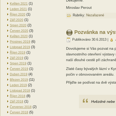
Děkujeme.
(1)
Květen 2021
Miroslav Perout
(1)
Leden 2021
(1)
Říjen 2020
Rubriky:
Nezařazené
(1)
Září 2020
(2)
Srpen 2020
(3)
Červen 2020
Pozvánka na výs
(1)
Květen 2020
Publikováno
30.6.2013
|
(6)
Prosinec 2019
(3)
Listopad 2019
Dovolujeme si Vás pozvat na 
(1)
Říjen 2019
slavnostního otevření výstavy
(1)
Září 2019
naší dlouhé cestě při záchraně
(1)
Srpen 2019
Zlaté časy bývalých lázní v K
(1)
Červen 2019
(4)
počin v obnovovaném areálu.
Duben 2019
(11)
Březen 2019
Přijďte se podívat na dvě výst
(2)
Leden 2019
(1)
Listopad 2018
(8)
Říjen 2018
(1)
Hvězdné nebe 
Září 2018
(2)
Červenec 2018
(5)
Červen 2018