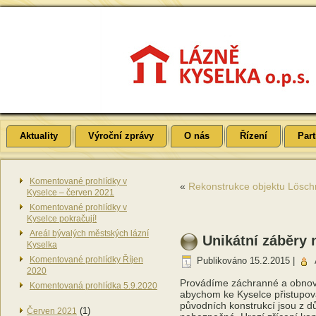
Aktuality
Výroční zprávy
O nás
Řízení
Part
Komentované prohlídky v
«
Rekonstrukce objektu Lösch
Kyselce – červen 2021
Komentované prohlídky v
Kyselce pokračují!
Areál bývalých městských lázní
Unikátní záběry 
Kyselka
Komentované prohlídky Říjen
Publikováno
15.2.2015
|
2020
Provádíme záchranné a obnovov
Komentovaná prohlídka 5.9.2020
abychom ke Kyselce přistupova
původních konstrukcí jsou z d
(1)
Červen 2021