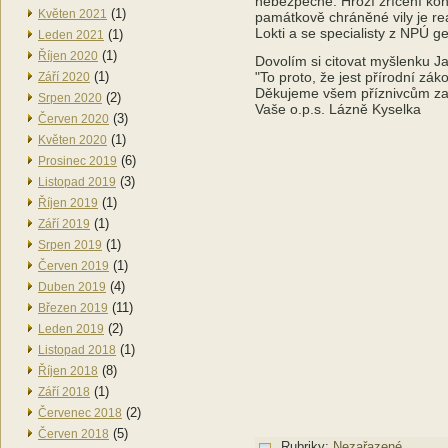
nebezpečné. Hrozí zřícení kon
(1)
Květen 2021
památkově chráněné vily je re
Lokti a se specialisty z NPÚ ge
(1)
Leden 2021
(1)
Říjen 2020
Dovolím si citovat myšlenku 
(1)
"To proto, že jest přírodní zák
Září 2020
Děkujeme všem příznivcům za 
(2)
Srpen 2020
Vaše o.p.s. Lázně Kyselka
(3)
Červen 2020
(1)
Květen 2020
(6)
Prosinec 2019
(3)
Listopad 2019
(1)
Říjen 2019
(1)
Září 2019
(1)
Srpen 2019
(1)
Červen 2019
(4)
Duben 2019
(11)
Březen 2019
(2)
Leden 2019
(1)
Listopad 2018
(8)
Říjen 2018
(1)
Září 2018
(2)
Červenec 2018
(5)
Červen 2018
Rubriky:
Nezařazené