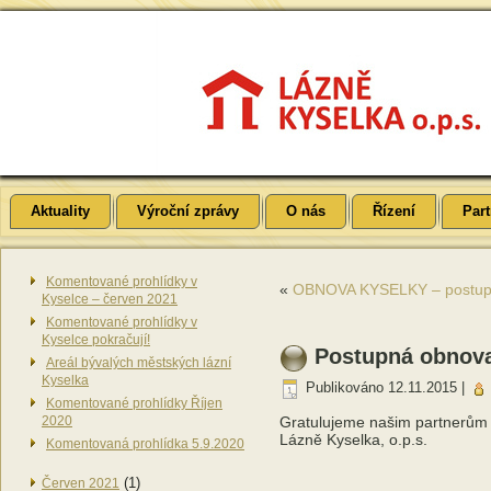
Aktuality
Výroční zprávy
O nás
Řízení
Part
Komentované prohlídky v
«
OBNOVA KYSELKY – postupná
Kyselce – červen 2021
Komentované prohlídky v
Kyselce pokračují!
Postupná obnova
Areál bývalých městských lázní
Kyselka
Publikováno
12.11.2015
|
Komentované prohlídky Říjen
2020
Gratulujeme našim partnerům
Lázně Kyselka, o.p.s.
Komentovaná prohlídka 5.9.2020
(1)
Červen 2021