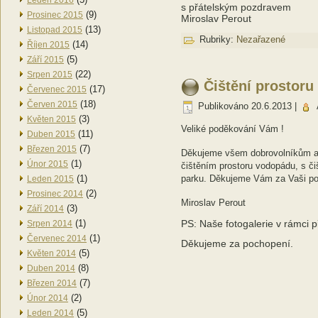
Leden 2016
s přátelským pozdravem
(9)
Prosinec 2015
Miroslav Perout
(13)
Listopad 2015
Rubriky:
Nezařazené
(14)
Říjen 2015
(5)
Září 2015
(22)
Srpen 2015
Čištění prostoru
(17)
Červenec 2015
(18)
Červen 2015
Publikováno
20.6.2013
|
(3)
Květen 2015
Veliké poděkování Vám !
(11)
Duben 2015
(7)
Březen 2015
Děkujeme všem dobrovolníkům a 
(1)
Únor 2015
čištěním prostoru vodopádu, s č
(1)
parku. Děkujeme Vám za Vaši po
Leden 2015
(2)
Prosinec 2014
Miroslav Perout
(3)
Září 2014
(1)
PS: Naše fotogalerie v rámci 
Srpen 2014
(1)
Červenec 2014
Děkujeme za pochopení.
(5)
Květen 2014
(8)
Duben 2014
(7)
Březen 2014
(2)
Únor 2014
(5)
Leden 2014