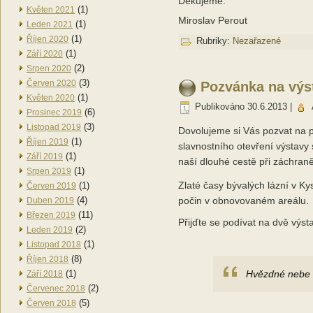
Děkujeme.
(1)
Květen 2021
Miroslav Perout
(1)
Leden 2021
(1)
Říjen 2020
Rubriky:
Nezařazené
(1)
Září 2020
(2)
Srpen 2020
(3)
Červen 2020
Pozvánka na výs
(1)
Květen 2020
Publikováno
30.6.2013
|
(6)
Prosinec 2019
(3)
Listopad 2019
Dovolujeme si Vás pozvat na 
(1)
Říjen 2019
slavnostního otevření výstavy
(1)
Září 2019
naší dlouhé cestě při záchraně
(1)
Srpen 2019
Zlaté časy bývalých lázní v K
(1)
Červen 2019
(4)
počin v obnovovaném areálu.
Duben 2019
(11)
Březen 2019
Přijďte se podívat na dvě výst
(2)
Leden 2019
(1)
Listopad 2018
(8)
Říjen 2018
(1)
Hvězdné nebe 
Září 2018
(2)
Červenec 2018
(5)
Červen 2018