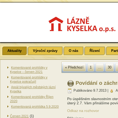
Aktuality
Výroční zprávy
O nás
Řízení
Part
« Předchozí
1
…
30
Komentované prohlídky v
Kyselce – červen 2021
Komentované prohlídky v
Kyselce pokračují!
Povídání o zách
Areál bývalých městských lázní
Publikováno
9.7.2013
|
A
Kyselka
Komentované prohlídky Říjen
Po úspěšném slavnostním otev
2020
úterý 2.7. Vám přinášíme poví
Komentovaná prohlídka 5.9.2020
Odkaz na rozhovor
(1)
Červen 2021