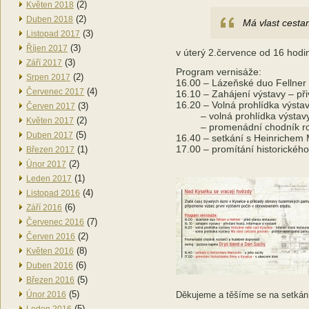
(2)
Květen 2018
(2)
Duben 2018
Má vlast cest
(3)
Listopad 2017
(3)
Říjen 2017
v úterý 2.července od 16 hodi
(3)
Září 2017
Program vernisáže:
(2)
Srpen 2017
16.00 – Lázeňské duo Fellner 
(4)
Červenec 2017
16.10 – Zahájení výstavy – při
16.20 – Volná prohlídka výsta
(3)
Červen 2017
– volná prohlídka výstavy M
(2)
Květen 2017
– promenádní chodník rozta
(5)
Duben 2017
16.40 – setkání s Heinrichem 
17.00 – promítání historického
(1)
Březen 2017
(2)
Únor 2017
(1)
Leden 2017
(4)
Listopad 2016
(6)
Září 2016
(7)
Červenec 2016
(2)
Červen 2016
(8)
Květen 2016
(6)
Duben 2016
(5)
Březen 2016
(5)
Únor 2016
Děkujeme a těšíme se na setkán
(5)