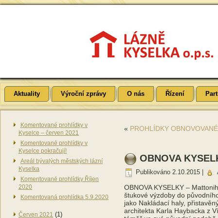
Aktuality
Výroční zprávy
O nás
Řízení
Part
Komentované prohlídky v
«
PROHLÍDKY OBNOVOVANÉH
Kyselce – červen 2021
Komentované prohlídky v
Kyselce pokračují!
OBNOVA KYSELKY
Areál bývalých městských lázní
Kyselka
Publikováno
2.10.2015
|
Komentované prohlídky Říjen
2020
OBNOVA KYSELKY – Mattoniho 
štukové výzdoby do původního
Komentovaná prohlídka 5.9.2020
jako Nakládací haly, přistavě
architekta Karla Haybacka z Ví
(1)
Červen 2021