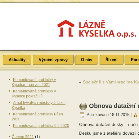
Aktuality
Výroční zprávy
O nás
Řízení
Part
Komentované prohlídky v
«
Společně s Vámi vracíme Kys
Kyselce – červen 2021
Komentované prohlídky v
Kyselce pokračují!
Areál bývalých městských lázní
Obnova datační 
Kyselka
Komentované prohlídky Říjen
Publikováno
18.11.2015
|
2020
Obnova datační desky – naše 
Komentovaná prohlídka 5.9.2020
Desku jsme z ateliéru dovezli 
(1)
Červen 2021