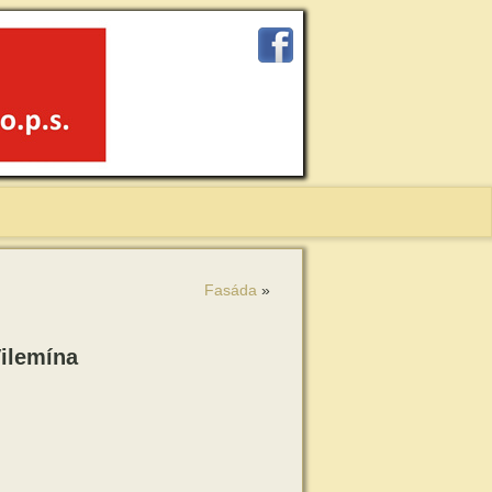
Fasáda
»
Vilemína