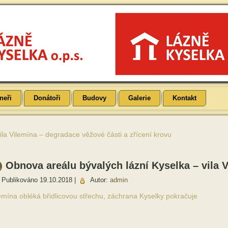
neři
Donátoři
Budovy
Galerie
Kontakt
ila Vilemína – degradace věžové části a zřícení krovu
Obnova areálu bývalých lázní Kyselka – vila 
Publikováno
19.10.2018
|
Autor:
admin
emína obléká břidlicovou střechu, záchrana Kyselky pokračuje