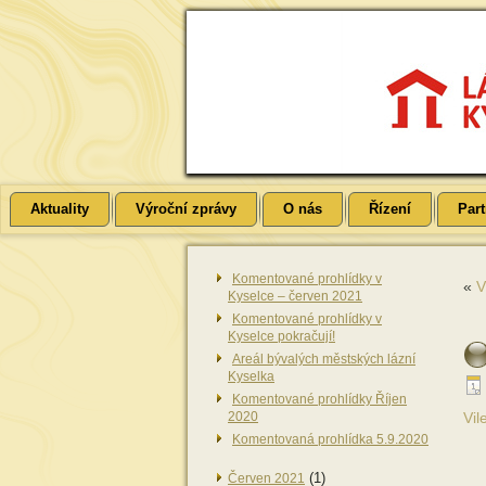
Aktuality
Výroční zprávy
O nás
Řízení
Part
Komentované prohlídky v
«
V
Kyselce – červen 2021
Komentované prohlídky v
Kyselce pokračují!
Areál bývalých městských lázní
Kyselka
Komentované prohlídky Říjen
2020
Vil
Komentovaná prohlídka 5.9.2020
(1)
Červen 2021