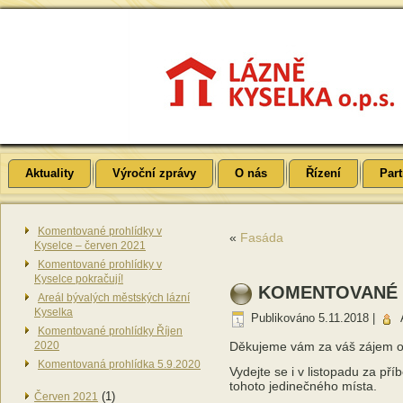
Aktuality
Výroční zprávy
O nás
Řízení
Part
Komentované prohlídky v
«
Fasáda
Kyselce – červen 2021
Komentované prohlídky v
Kyselce pokračují!
KOMENTOVANÉ 
Areál bývalých městských lázní
Kyselka
Publikováno
5.11.2018
|
Komentované prohlídky Říjen
2020
Děkujeme vám za váš zájem o 
Komentovaná prohlídka 5.9.2020
Vydejte se i v listopadu za př
tohoto jedinečného místa.
(1)
Červen 2021