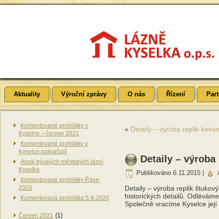
Aktuality
Výroční zprávy
O nás
Řízení
Part
Komentované prohlídky v
«
Detaily – výroba replik kován
Kyselce – červen 2021
Komentované prohlídky v
Kyselce pokračují!
Detaily – výroba
Areál bývalých městských lázní
Kyselka
Publikováno
6.11.2015
|
Komentované prohlídky Říjen
2020
Detaily – výroba replik štuko
historických detailů. Odléváme
Komentovaná prohlídka 5.9.2020
Společně vracíme Kyselce její
(1)
Červen 2021