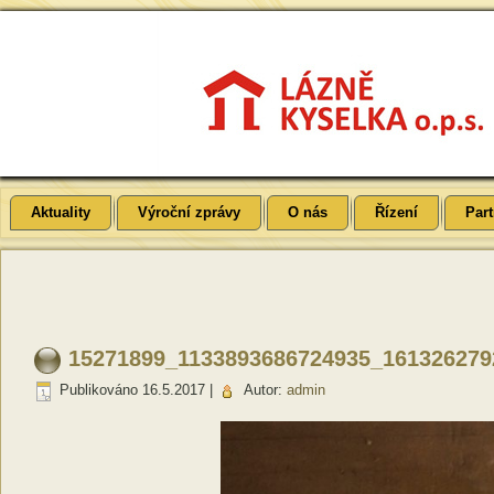
Aktuality
Výroční zprávy
O nás
Řízení
Part
15271899_1133893686724935_161326279
Publikováno
16.5.2017
|
Autor:
admin