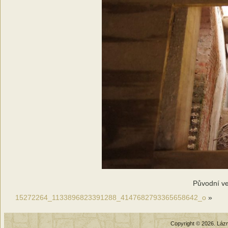
Původní ve
15272264_1133896823391288_4147682793365658642_o
»
Copyright © 2026. Láz