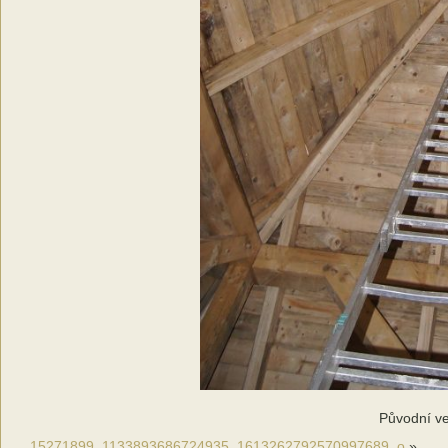
Původní ve
15271899_1133893686724935_1613262792570997689_o
»