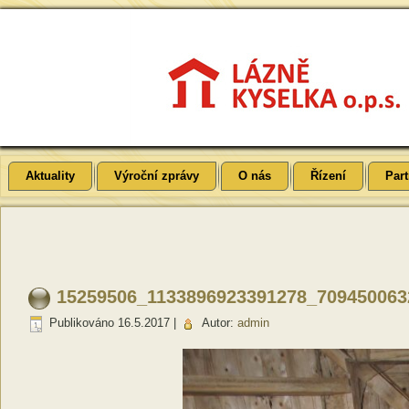
Aktuality
Výroční zprávy
O nás
Řízení
Part
15259506_1133896923391278_709450063
Publikováno
16.5.2017
|
Autor:
admin