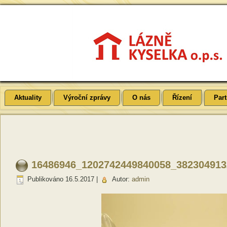
Aktuality
Výroční zprávy
O nás
Řízení
Part
16486946_1202742449840058_382304913
Publikováno
16.5.2017
|
Autor:
admin