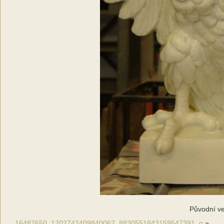
Původní ve
16487650_1202742409840062_8830551843159547391_o
»